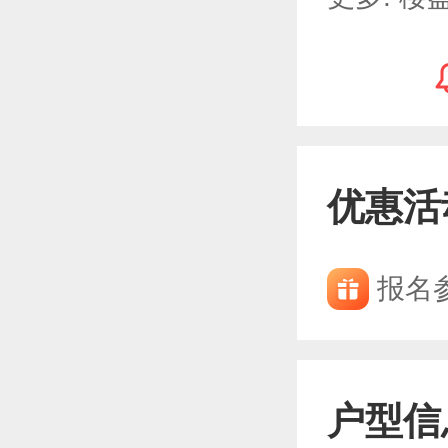
优惠活
报名
户型信