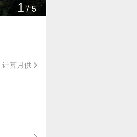
1
/
5
计算月供