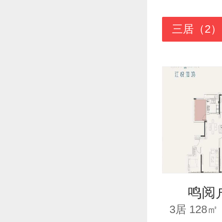
三居（2）
鸣阅
3居 128