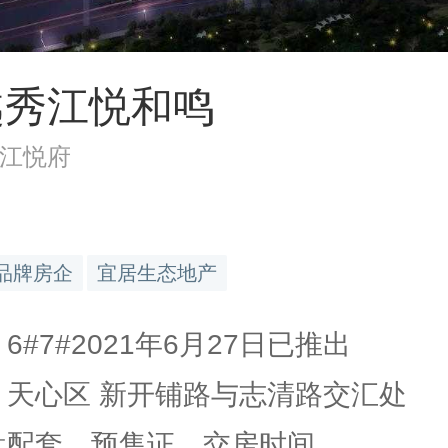
越秀江悦和鸣
江悦府
品牌房企
宜居生态地产
 6#7#2021年6月27日已推出
: 天心区 新开铺路与志清路交汇处
楼盘配套、预售证、交房时间…