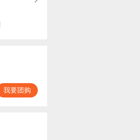
知
我要团购