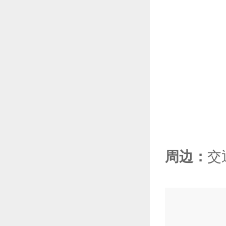
周边：
交