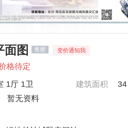
#平面图
售罄
变价通知我
价格待定
室 1厅 1卫
建筑面积
3
暂无资料