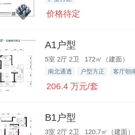
价格待定
A1户型
5室 2厅 2卫 172㎡（建面）
南北通透
户型方正
客厅朝
206.4 万元/套
B1户型
3室 2厅 2卫 120.7㎡（建面）