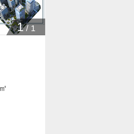
1
/
1
4㎡