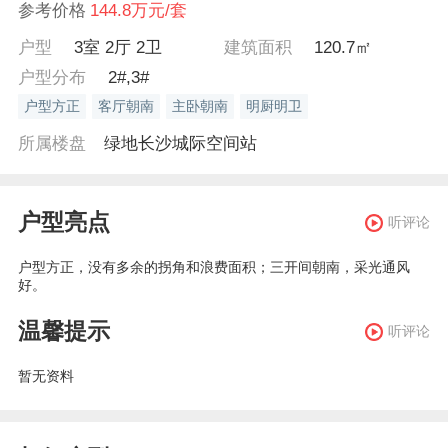
参考价格
144.8万元/套
户型
3室 2厅 2卫
建筑面积
120.7㎡
户型分布
2#,3#
户型方正
客厅朝南
主卧朝南
明厨明卫
所属楼盘
绿地长沙城际空间站
户型亮点
听评论
户型方正，没有多余的拐角和浪费面积；三开间朝南，采光通风
好。
温馨提示
听评论
暂无资料