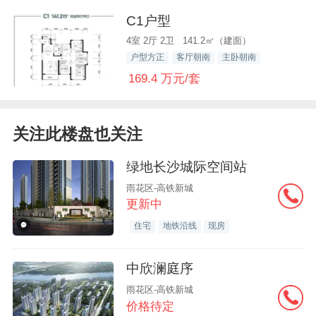
C1户型
4室 2厅 2卫 141.2㎡（建面）
户型方正
客厅朝南
主卧朝南
169.4 万元/套
关注此楼盘也关注
绿地长沙城际空间站
雨花区-高铁新城
更新中
住宅
地铁沿线
现房
中欣澜庭序
雨花区-高铁新城
价格待定