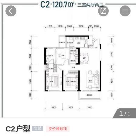
1
/
1
C2户型
售罄
变价通知我