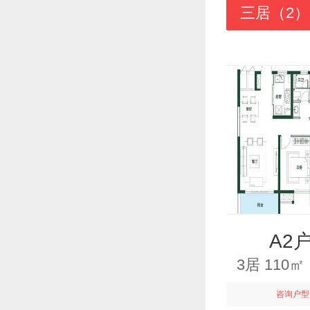
三居（2）
A2
3居 110
咨询户型