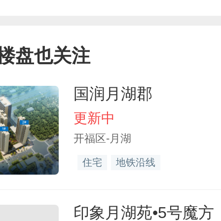
楼盘也关注
国润月湖郡
更新中
开福区-月湖
住宅
地铁沿线
印象月湖苑•5号魔方