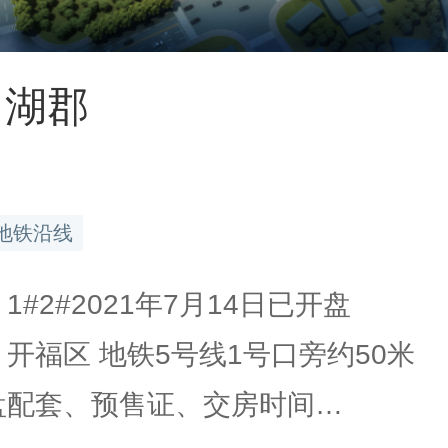
月湖郡
地铁沿线
 1#2#2021年7月14日已开盘
 开福区 地铁5号线1号口旁约50米
楼盘配套、预售证、交房时间…