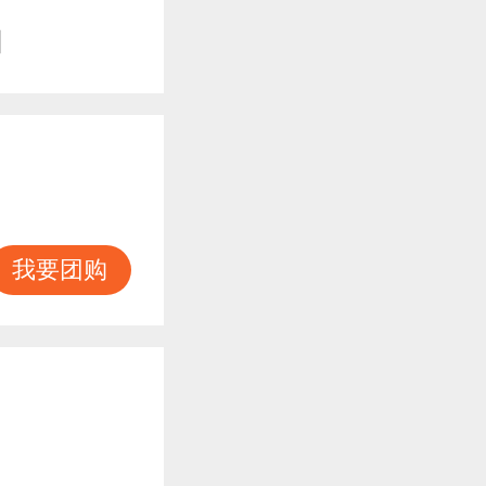
知
我要团购