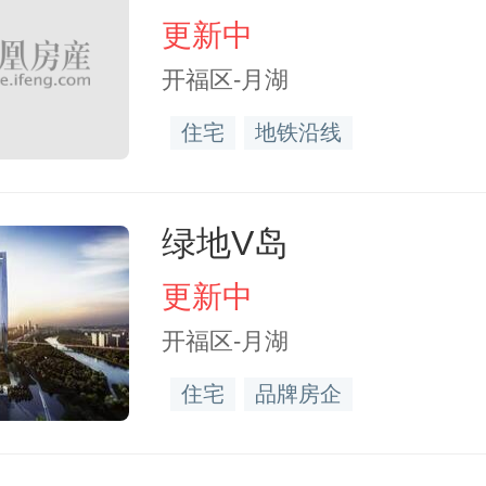
更新中
开福区-月湖
住宅
地铁沿线
绿地V岛
更新中
开福区-月湖
住宅
品牌房企