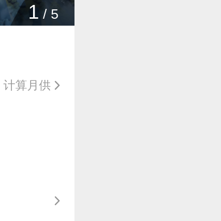
1
/
5
计算月供