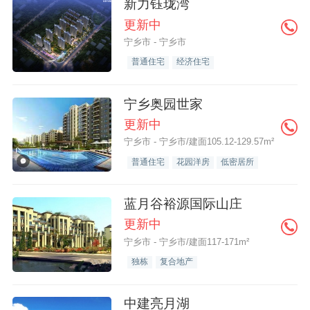
新力钰珑湾
更新中
宁乡市 - 宁乡市
普通住宅
经济住宅
宁乡奥园世家
更新中
宁乡市 - 宁乡市/建面105.12-129.57m²
普通住宅
花园洋房
低密居所
蓝月谷裕源国际山庄
更新中
宁乡市 - 宁乡市/建面117-171m²
独栋
复合地产
中建亮月湖