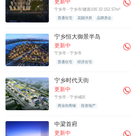
更新中
宁乡市 - 宁乡市/建面100.32-152.57m²
普通住宅
花园洋房
品牌房企
宁乡恒大御景半岛
更新中
宁乡市 - 宁乡市
普通住宅
经济住宅
宁乡时代天街
更新中
宁乡市 - 宁乡城区
商业街商铺
投资地产
中梁首府
更新中