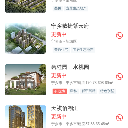
宁乡市 - 金州区
叠拼
宜居生态地产
宁乡敏捷紫云府
更新中
宁乡市 - 新城区
普通住宅
宜居生态地产
碧桂园山水桃园
更新中
宁乡市 - 宁乡市/建面170.78-608.69m²
独栋
低密居所
特色别墅
有优惠
天祺佰潮汇
更新中
宁乡市 - 宁乡市/建面37.86-65.48m²