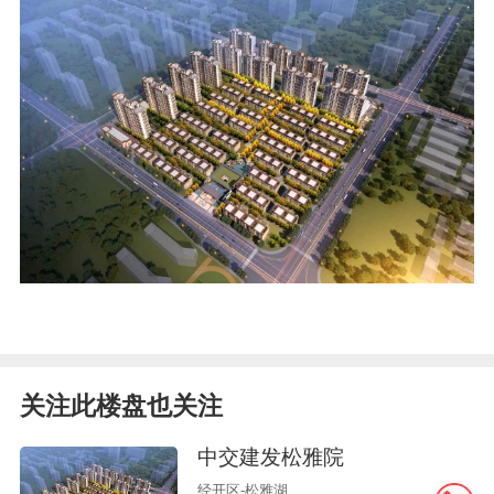
关注此楼盘也关注
中交建发松雅院
经开区-松雅湖