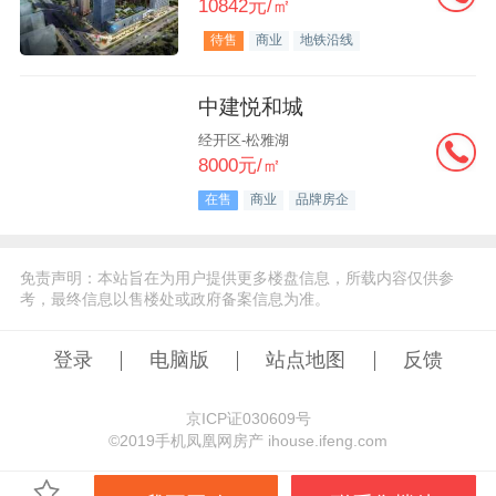
10842元/㎡
待售
商业
地铁沿线
中建悦和城
经开区-松雅湖
8000元/㎡
在售
商业
品牌房企
免责声明：本站旨在为用户提供更多楼盘信息，所载内容仅供参
考，最终信息以售楼处或政府备案信息为准。
登录
电脑版
站点地图
反馈
京ICP证030609号
©️2019手机凤凰网房产 ihouse.ifeng.com